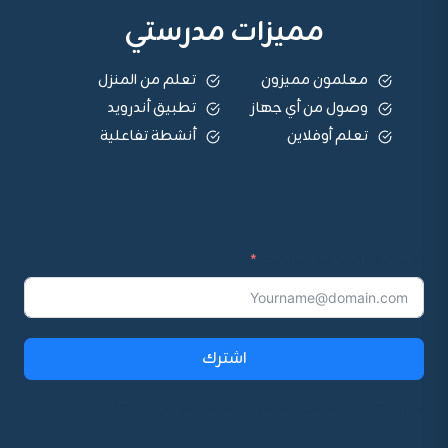
مميزات مدرستي
معلمون مميزون
تعلم من المنزل
وصول من أي جهاز
تطبيق أندرويد
تعلم أوفلاين
أنشطة تفاعلية
اشترك في القائمة البريدية:
اشترك
ff_guten_block ff_guten_block-2" id="2" type=""]