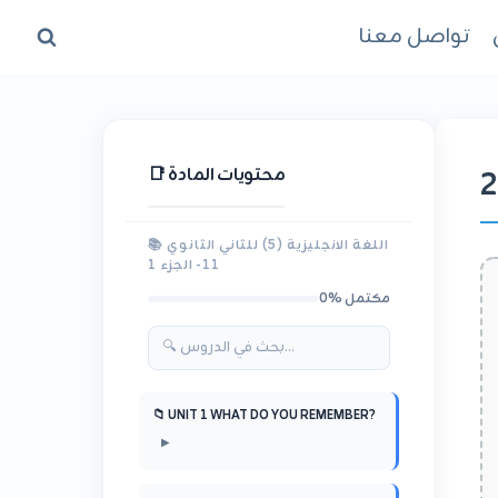
تواصل معنا
2
📑 محتويات المادة
📚 اللغة الانجليزية (5) للثاني الثانوي
11- الجزء 1
0% مكتمل
📁 UNIT 1 WHAT DO YOU REMEMBER?
▶