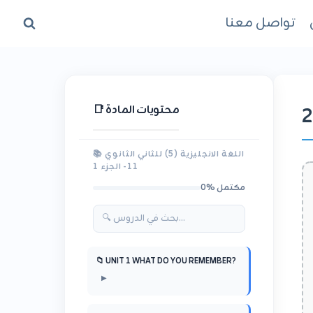
تواصل معنا
2
📑 محتويات المادة
📚 اللغة الانجليزية (5) للثاني الثانوي
11- الجزء 1
0% مكتمل
📁 UNIT 1 WHAT DO YOU REMEMBER?
▶