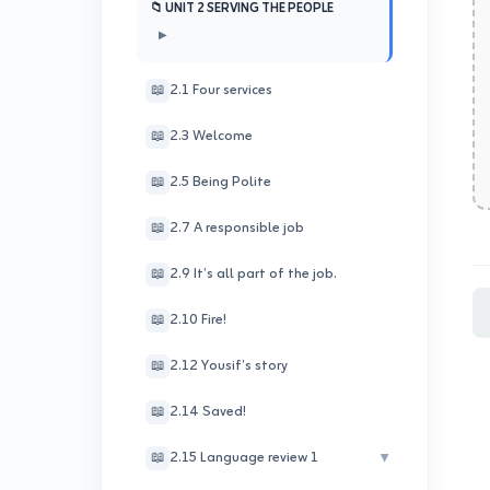
📖
1.1 Describing holidays, people and objects
▶
📁 UNIT 2 SERVING THE PEOPLE
▶
مفردات الدرس Vocabulary
1.3 Asking for Information
📖
📖
📖
2.1 Four services
1.5 Barry Jones – London schoolboy
تمارين WB
📖
📖
📖
2.3 Welcome
📖
2.5 Being Polite
📖
2.7 A responsible job
📖
2.9 It’s all part of the job.
📖
2.10 Fire!
📖
2.12 Yousif’s story
📖
2.14 Saved!
📖
2.15 Language review 1
▶