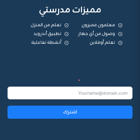
مميزات مدرستي
معلمون مميزون
تعلم من المنزل
وصول من أي جهاز
تطبيق أندرويد
تعلم أوفلاين
أنشطة تفاعلية
اشترك في القائمة البريدية:
اشترك
ff_guten_block ff_guten_block-2" id="2" type=""]