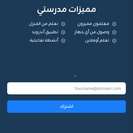
مميزات مدرستي
معلمون مميزون
تعلم من المنزل
وصول من أي جهاز
تطبيق أندرويد
تعلم أوفلاين
أنشطة تفاعلية
اشترك في القائمة البريدية:
اشترك
ff_guten_block ff_guten_block-2" id="2" type=""]