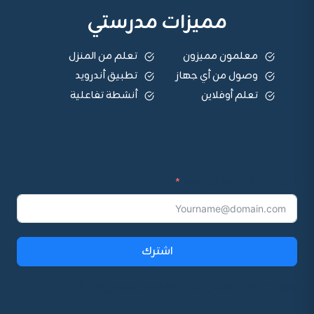
مميزات مدرستي
معلمون مميزون
تعلم من المنزل
وصول من أي جهاز
تطبيق أندرويد
تعلم أوفلاين
أنشطة تفاعلية
اشترك في القائمة البريدية:
اشترك
ff_guten_block ff_guten_block-2" id="2" type=""]