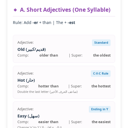
A. Short Adjectives (One Syllable)
Rule: Add
-er
+ than | The +
-est
Adjective:
Standard
Old (قديم/كبير)
Comp:
older than
| Super:
the oldest
Adjective:
C-V-C Rule
Hot (حار)
Comp:
hotter than
| Super:
the hottest
Double the last letter (ضاعف الحرف الأخير)
Adjective:
Ending in Y
Easy (سهل)
Comp:
easier than
| Super:
the easiest
Change ‘y’ to ‘i’ (اقلب الـ y إلى i)