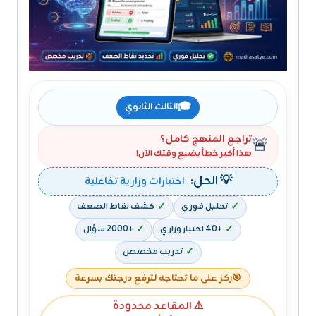
🎓
الثالث الثانوي
تراجع المنهج كامل؟
🚨
هذا أكبر خطأ يضيع وقتك الآن!
💡 الحل:
اختبارات وزارية تفاعلية
تحليل فوري
كشف نقاط الضعف
+40 اختبار وزاري
+2000 سؤال
تدريب مخصص
🎯
ركز على ما تحتاجه لترفع درجتك بسرعة
⚠️ المقاعد محدودة