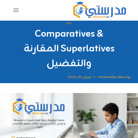
لتجاوز
لى
لمحتوى
عام
Comparatives &
Superlatives المقارنة
والتفضيل
بواسطة
madrasatye
فبراير 10, 2026