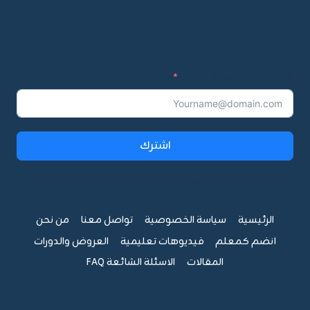
اشترك في القائمة البريدية:
اشترك
ff_guten_block ff_guten_block-2" id="2" type=""]
الرئيسية
سياسة الخصوصية
تواصل معنا
من نحن
انضم كمعلم
فيديوهات تعليمية
العروض والدورات
المقالات
الاسئلة الشائعة FAQ