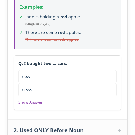
Examples:
Jane is holding a
red
apple.
(Singular / مفرد)
There are some
red
apples.
There are some reds apples.
Q: I bought two … cars.
new
news
Show Answer
2. Used ONLY Before Noun