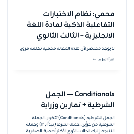
محمي: نظام الاختبارات
التفاعلية الذكية لمادة اللغة
الانجليزية – الثالث الثانوي
لا يوجد مختصر لأن هذه المقالة محمية بكلمة مرور.
محمي:
اقرأ المزيد
نظام
الاختبارات
التفاعلية
الذكية
لمادة
اللغة
Conditionals — الجمل
الانجليزية
–
الشرطية + تمارين وزراية
الثالث
الثانوي
الجمل الشرطية (Conditionals) تتكون الجملة
الشرطية من جزأين: جملة الشرط (تبدأ بـ If) وجملة
النتيجة. إليك الحالات الأربع الأكثر أهمية: الصفرية