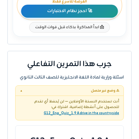
الفرصة للأسرع فقط
🚀 احجز نظام الاختبارات
📩 ابدأ المذاكرة بذكاء قبل فوات الوقت
جرب هذا التمرين التفاعلي
اسئلة وزارية لمادة اللغة الانجليزية للصف الثالث الثانوي
⚠️ وضع غير متصل
▼
أنت تستخدم النسخة الأوفلاين — لن يُحفظ أي تقدم.
للحصول على أنشطة إضافية، اشترك في:
G12_Eng_Quiz_1.9 A drive in the countryside