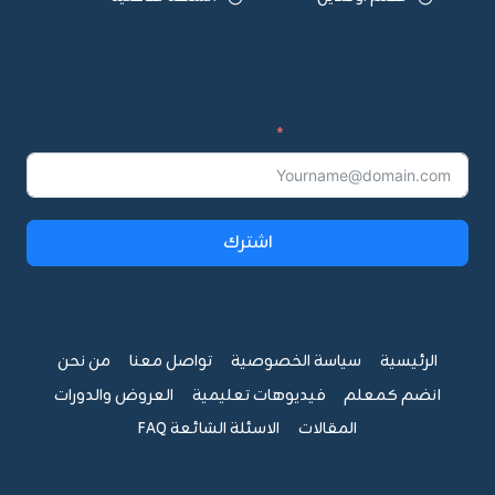
اشترك في القائمة البريدية:
اشترك
ff_guten_block ff_guten_block-2" id="2" type=""]
الرئيسية
سياسة الخصوصية
تواصل معنا
من نحن
انضم كمعلم
فيديوهات تعليمية
العروض والدورات
المقالات
الاسئلة الشائعة FAQ