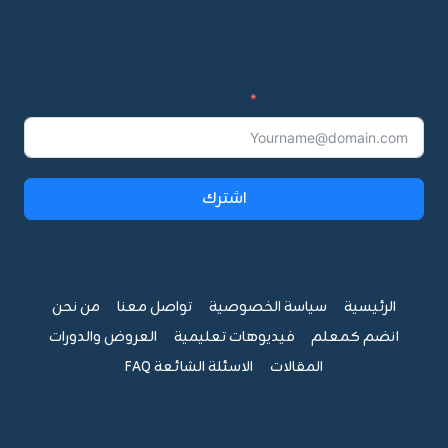
اشترك في القائمة البريدية:
اشترك
ff_guten_block ff_guten_block-2" id="2" type=""]
الرئيسية
سياسة الخصوصية
تواصل معنا
من نحن
انضم كمعلم
فيديوهات تعليمية
العروض والدورات
المقالات
الاسئلة الشائعة FAQ